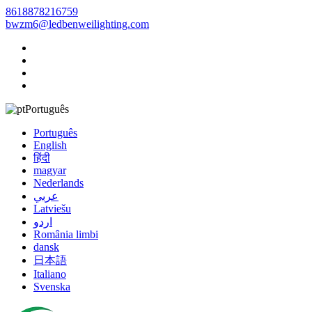
8618878216759
bwzm6@ledbenweilighting.com
Português
Português
English
हिंदी
magyar
Nederlands
عربي
Latviešu
اردو
România limbi
dansk
日本語
Italiano
Svenska