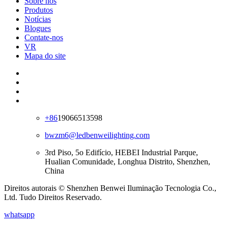
Sobre nós
Produtos
Notícias
Blogues
Contate-nos
VR
Mapa do site
+86
19066513598
bwzm6@ledbenweilighting.com
3rd Piso, 5o Edifício, HEBEI Industrial Parque,
Hualian Comunidade, Longhua Distrito, Shenzhen,
China
Direitos autorais © Shenzhen Benwei Iluminação Tecnologia Co.,
Ltd. Tudo Direitos Reservado.
whatsapp