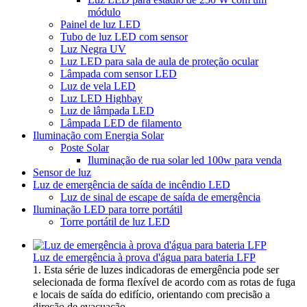
módulo
Painel de luz LED
Tubo de luz LED com sensor
Luz Negra UV
Luz LED para sala de aula de proteção ocular
Lâmpada com sensor LED
Luz de vela LED
Luz LED Highbay
Luz de lâmpada LED
Lâmpada LED de filamento
Iluminação com Energia Solar
Poste Solar
Iluminação de rua solar led 100w para venda
Sensor de luz
Luz de emergência de saída de incêndio LED
Luz de sinal de escape de saída de emergência
Iluminação LED para torre portátil
Torre portátil de luz LED
Luz de emergência à prova d'água para bateria LFP
1. Esta série de luzes indicadoras de emergência pode ser
selecionada de forma flexível de acordo com as rotas de fuga
e locais de saída do edifício, orientando com precisão a
direção de evacuação..