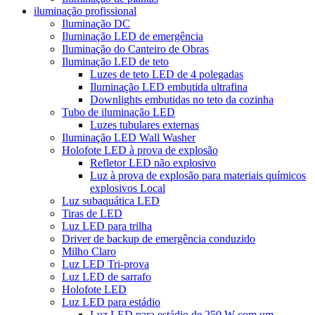
iluminação profissional
Iluminação DC
Iluminação LED de emergência
Iluminação do Canteiro de Obras
Iluminação LED de teto
Luzes de teto LED de 4 polegadas
Iluminação LED embutida ultrafina
Downlights embutidas no teto da cozinha
Tubo de iluminação LED
Luzes tubulares externas
Iluminação LED Wall Washer
Holofote LED à prova de explosão
Refletor LED não explosivo
Luz à prova de explosão para materiais químicos
explosivos Local
Luz subaquática LED
Tiras de LED
Luz LED para trilha
Driver de backup de emergência conduzido
Milho Claro
Luz LED Tri-prova
Luz LED de sarrafo
Holofote LED
Luz LED para estádio
Luz LED para estádio de 250 W com um